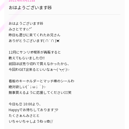
おはようございます🧸
おはようございます🧸
みさとです✩.*˚
昨日も遊びに来てくれたお兄さん
ありがとうございます( ∩¨∩ )💓
12月にサンリオ喫茶が再販すると
教えてもらいました🥺‼️
前回ほぼ売り切れで買えなかったから、
今回わGET出来るといいなぁ～( ᐡ•̥ •̥ᐡ )‬✨
看板のキーホルダーとマッチ棒のシールわ
絶対欲しい(´；ω；｀)✨
無事買えるように応援してください🙇‍♀️笑
今日も⏰ 10:00より、
Happyでお待ちしております¨̮💛
たくさぁんみさとと
いちゃいちゃしようねっ🙈//