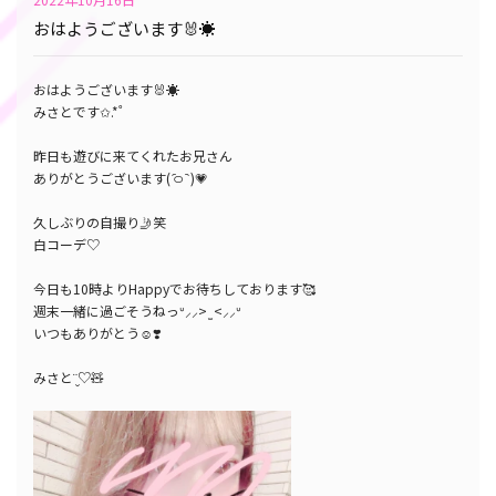
おはようございます🐰☀
おはようございます🐰☀
みさとです✩.*˚
昨日も遊びに来てくれたお兄さん
ありがとうございます( ᷇࿀ ᷆ )‬💗
久しぶりの自撮り🤳笑
白コーデ♡
今日も10時よりHappyでお待ちしております🥰
週末一緒に過ごそうねっᐡ⸝⸝> ̫ <⸝⸝ᐡ
いつもありがとう☺️❣️
みさと¨̮♡🧸