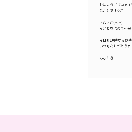
おはようございます
みさとです✩.*˚
さむさむ( •̥ࡇ•̥ )‎
みさとを温めて～💓
今日も10時からお待ちし
いつもありがとう❣️
みさと😌