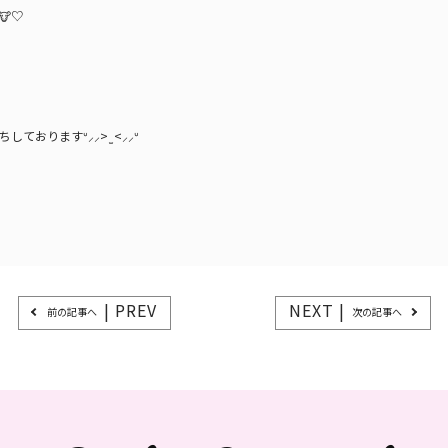
🐮♡
ておりますᐡ⸝⸝> ̫ <⸝⸝ᐡ
| PREV
NEXT |
前の記事へ
次の記事へ