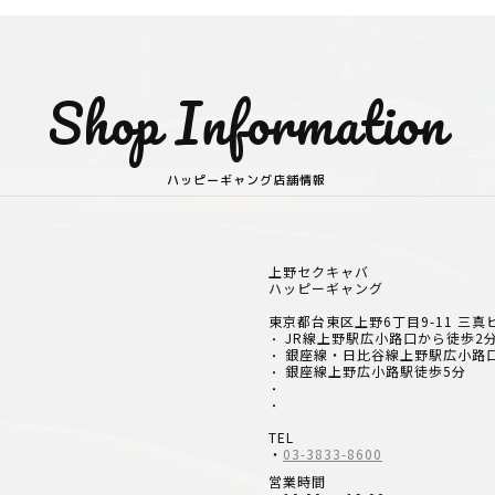
Shop Information
ハッピーギャング店舗情報
上野セクキャバ
ハッピーギャング
東京都台東区上野6丁目9-11 三真
JR線上野駅広小路口から徒歩2
・
銀座線・日比谷線上野駅広小路
・
銀座線上野広小路駅徒歩5分
・
・
・
TEL
・
03-3833-8600
営業時間