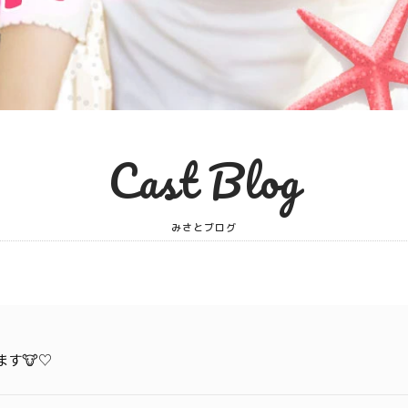
Cast Blog
みさとブログ
ます🐮♡