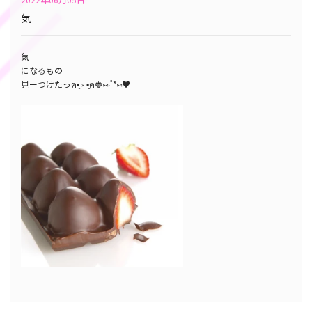
気
気
になるもの
見ーつけたっฅ•͈ ༝ •͈ฅ︎︎🍓⑅∙˚ *⑅♥︎