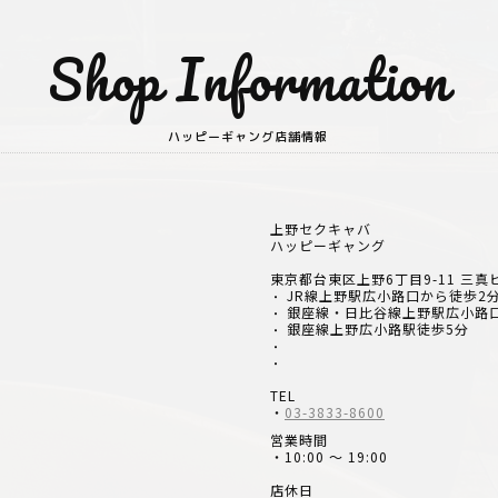
Shop Information
ハッピーギャング店舗情報
上野セクキャバ
ハッピーギャング
東京都台東区上野6丁目9-11 三真
JR線上野駅広小路口から徒歩2
・
銀座線・日比谷線上野駅広小路
・
銀座線上野広小路駅徒歩5分
・
・
・
TEL
・
03-3833-8600
営業時間
・10:00 ～ 19:00
店休日