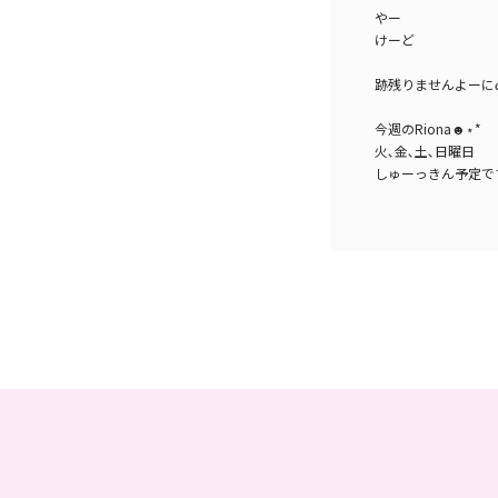
やー
けーど
跡残りませんよーに૮⸝⸝´ฅ
今週のRiona☻⋆*
火､金､土､日曜日
しゅーっきん予定です