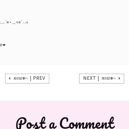
 • ＿ •̥ ฅ`⸝⸝ა
❤︎
| PREV
NEXT |
前の記事へ
次の記事へ
Post a Comment