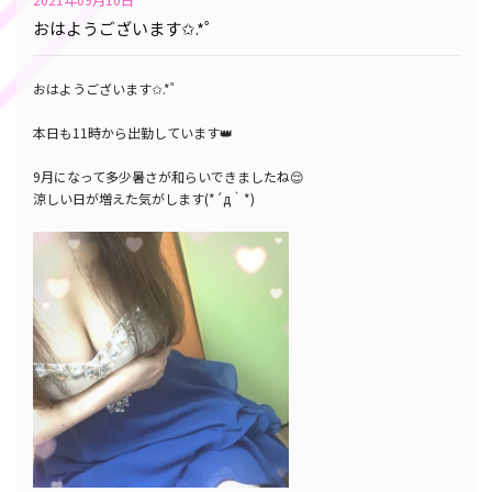
おはようございます✩.*˚
おはようございます✩.*˚
本日も11時から出勤しています👑
9月になって多少暑さが和らいできましたね😌
涼しい日が増えた気がします(*´д｀*)