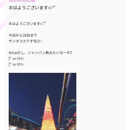
おはようございます✩.*˚
おはようございます✩.*˚
今日から26日まで
サンタコスです🎅🏻✨
Xmasだし、シャンパン飲みたいな〜🥂⋆͛
|*･ω･)ﾁﾗｯ
|*･ω･)ﾁﾗｯ