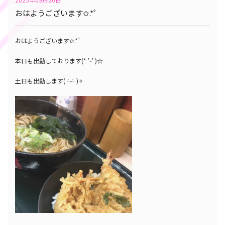
おはようございます✩.*˚
おはようございます✩.*˚
本日も出勤しております(* 'ᵕ' )☆
土日も出勤します‎( ｰ̀֊ｰ́ )✧︎ ‎